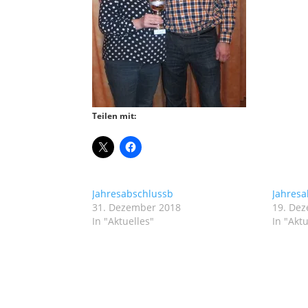
Teilen mit:
Jahresabschlussb
Jahresa
31. Dezember 2018
19. De
In "Aktuelles"
In "Aktu