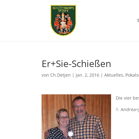
Er+Sie-Schießen
von
Ch.Detjen
|
Jan. 2, 2016
|
Aktuelles
,
Pokal
Die vier b
1. Andrea+J