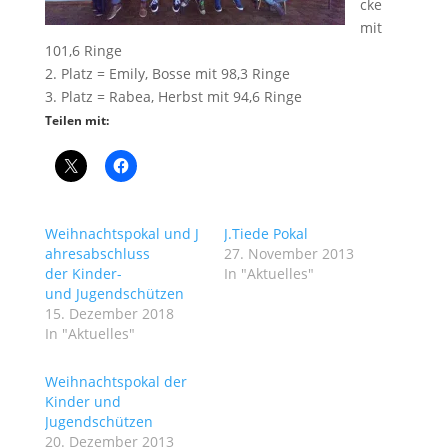
cke
mit
101,6 Ringe
2. Platz = Emily, Bosse mit 98,3 Ringe
3. Platz = Rabea, Herbst mit 94,6 Ringe
Teilen mit:
Weihnachtspokal und J
J.Tiede Pokal
ahresabschluss
27. November 2013
der Kinder-
In "Aktuelles"
und Jugendschützen
15. Dezember 2018
In "Aktuelles"
Weihnachtspokal der
Kinder und
Jugendschützen
20. Dezember 2013