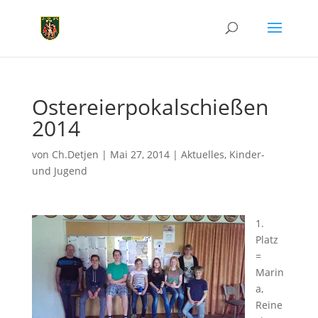
Ostereierpokalschießen
2014
von
Ch.Detjen
|
Mai 27, 2014
|
Aktuelles
,
Kinder-
und Jugend
1.
Platz
=
Marin
a,
Reine