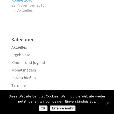
Könige 2016
22. November 2016
In "Aktuelles"
Kategorien
Aktuelles
Ergebnisse
Kinder- und Jugend
Monatsnadeln
Pokalschießen
Termine
Veranstaltungen
Diese Website benutzt Cookies. Wenn du die Website weiter
nutzt, gehen wir von deinem Einverständnis aus.
OK
Erfahre mehr