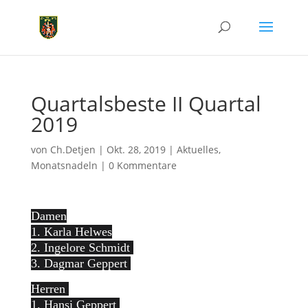
Quartalsbeste II Quartal
2019
von
Ch.Detjen
|
Okt. 28, 2019
|
Aktuelles
,
Monatsnadeln
|
0 Kommentare
Damen
1. Karla Helwes
2. Ingelore Schmidt
3. Dagmar Geppert
Herren
1. Hansi Geppert